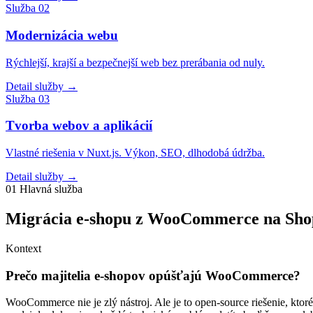
Služba
02
Modernizácia webu
Rýchlejší, krajší a bezpečnejší web bez prerábania od nuly.
Detail služby →
Služba
03
Tvorba webov a aplikácií
Vlastné riešenia v Nuxt.js. Výkon, SEO, dlhodobá údržba.
Detail služby →
01
Hlavná služba
Migrácia e-shopu z
WooCommerce
na Shop
Kontext
Prečo majitelia e-shopov opúšťajú WooCommerce?
WooCommerce nie je zlý nástroj. Ale je to open-source riešenie, ktoré