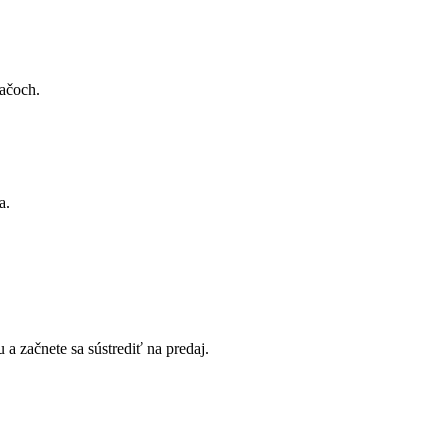
vačoch.
a.
u a začnete sa sústrediť na predaj.