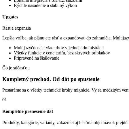
Lokálna integrácia s SK/CZ službami
Rýchle nasadenie a stabilný výkon
Upgates
Rast a expanzia
Lepšia voľba, ak plánujete rásť a expandovať do zahraničia. Multijazy
Multijazyčnosť a viac trhov v jednej administrácii
Všetky funkcie v cene tarifu, bez skrytých príplatkov
Pripravené na škálovanie
Čo je súčasťou
Kompletný prechod. Od dát po spustenie
Postaráme sa o všetky technické kroky migrácie. Vy sa medzitým venu
01
Kompletné prenesenie dát
Produkty, kategórie, varianty, zákazníci aj história objednávok prejdú 