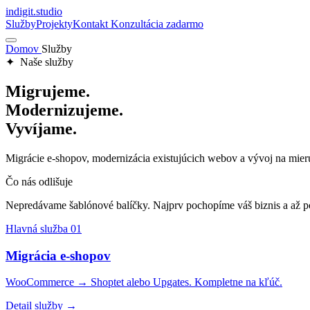
indigit
.
studio
Služby
Projekty
Kontakt
Konzultácia zadarmo
Domov
Služby
✦ Naše služby
Migrujeme.
Modernizujeme.
Vyvíjame.
Migrácie e-shopov, modernizácia existujúcich webov a vývoj na mieru 
Čo nás odlišuje
Nepredávame šablónové balíčky. Najprv pochopíme váš biznis a až pot
Hlavná služba
01
Migrácia e-shopov
WooCommerce → Shoptet alebo Upgates. Kompletne na kľúč.
Detail služby →