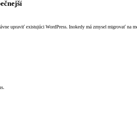
ečnejší
ávne upraviť existujúci WordPress. Inokedy má zmysel migrovať na mod
us.