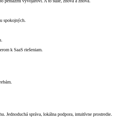
o peniazmi vývojárovi. A to stále, znova a znova.
ou spokojných.
u.
erom k SaaS riešeniam.
rebám.
u. Jednoduchá správa, lokálna podpora, intuitívne prostredie.