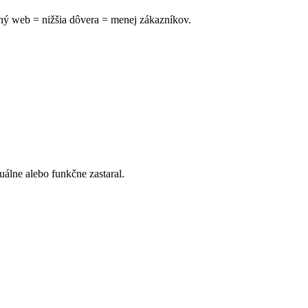
ný web = nižšia dôvera = menej zákazníkov.
álne alebo funkčne zastaral.