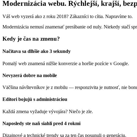
Modernizácia webu. Rýchlejší, krajší, bezp
Váš web vyzerá ako z roku 2018? Zákazníci to cítia. Napravíme to.
Modernizácia nemusí znamenať prerábanie od nuly. Niekedy stačí spr
Kedy je čas na zmenu?
Načítava sa dlhšie ako 3 sekundy
Pomalý web znamená nižšie konverzie a horšie pozície v Google.
Nevyzerá dobre na mobile
Väčšina návštevníkov je z mobilu — responzivita je nutnosť, nie bon
Editori bojujú s administráciou
Každá zmena vyžaduje vývojára? Niečo je zle.
Naposledy ste naň siahli pred 4 rokmi
Dizajnové a technické trendy sa za ten čas posunuli o generáciu.