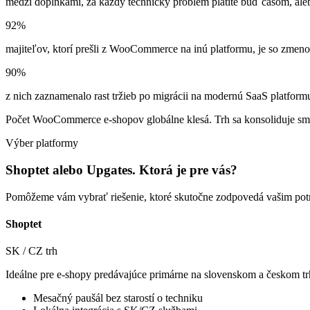
medzi doplnkami, za každý technický problém platíte buď časom, aleb
92
%
majiteľov, ktorí prešli z WooCommerce na inú platformu, je so zmen
90
%
z nich zaznamenalo rast tržieb po migrácii na modernú SaaS platform
Počet WooCommerce e-shopov globálne klesá.
Trh sa konsoliduje sm
Výber platformy
Shoptet alebo Upgates. Ktorá je pre vás?
Pomôžeme vám vybrať riešenie, ktoré skutočne zodpovedá vašim pot
Shoptet
SK / CZ trh
Ideálne pre e-shopy predávajúce primárne na slovenskom a českom trh
Mesačný paušál bez starostí o techniku