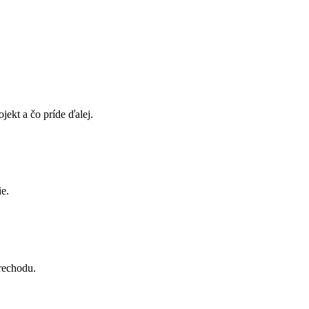
jekt a čo príde ďalej.
ie.
rechodu.