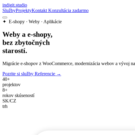
indigit
.
studio
Služby
Projekty
Kontakt
Konzultácia zadarmo
✦ E-shopy · Weby · Aplikácie
Weby a e-shopy,
bez zbytočných
starostí.
Migrácie e-shopov z WooCommerce, modernizácia webov a vývoj na mie
Pozrite si služby
Referencie →
40+
projektov
8+
rokov skúseností
SK/CZ
trh