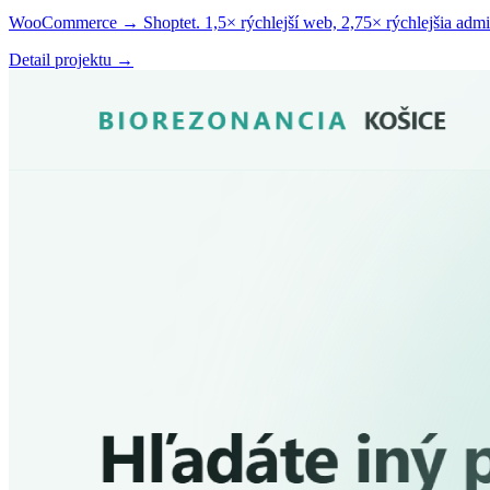
WooCommerce → Shoptet. 1,5× rýchlejší web, 2,75× rýchlejšia admin
Detail projektu →