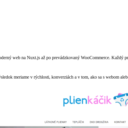
 moderný web na Nuxt.js až po prevádzkovaný WooCommerce. Každý pr
sledok meriame v rýchlosti, konverziách a v tom, ako sa s webom ale