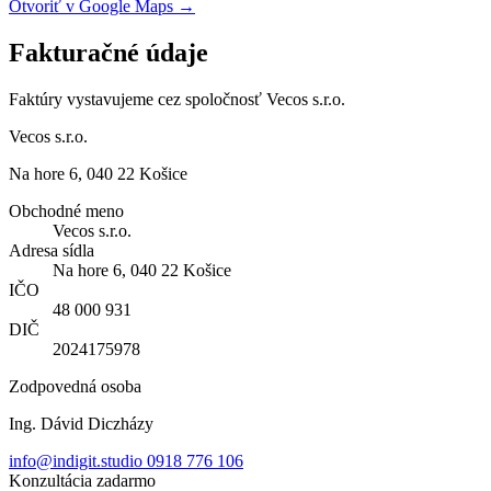
Otvoriť v Google Maps →
Fakturačné údaje
Faktúry vystavujeme cez spoločnosť Vecos s.r.o.
Vecos s.r.o.
Na hore 6, 040 22 Košice
Obchodné meno
Vecos s.r.o.
Adresa sídla
Na hore 6, 040 22 Košice
IČO
48 000 931
DIČ
2024175978
Zodpovedná osoba
Ing. Dávid Diczházy
info@indigit.studio
0918 776 106
Konzultácia zadarmo