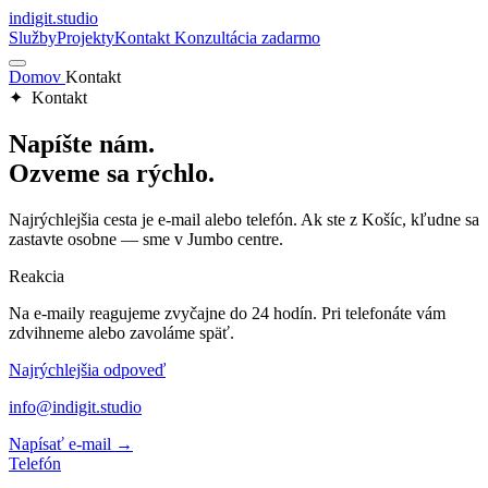
indigit
.
studio
Služby
Projekty
Kontakt
Konzultácia zadarmo
Domov
Kontakt
✦ Kontakt
Napíšte nám.
Ozveme sa rýchlo.
Najrýchlejšia cesta je e-mail alebo telefón. Ak ste z Košíc, kľudne sa
zastavte osobne — sme v Jumbo centre.
Reakcia
Na e-maily reagujeme zvyčajne do 24 hodín. Pri telefonáte vám
zdvihneme alebo zavoláme späť.
Najrýchlejšia odpoveď
info@indigit.studio
Napísať e-mail →
Telefón